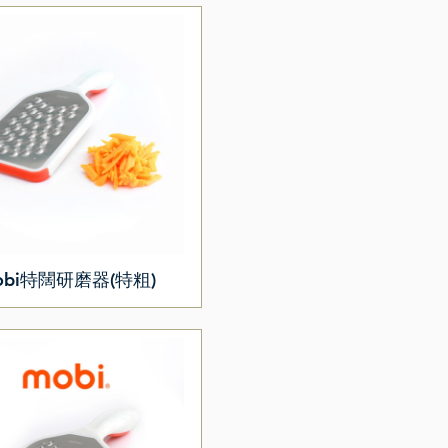
obi特闊研磨器(特粗)