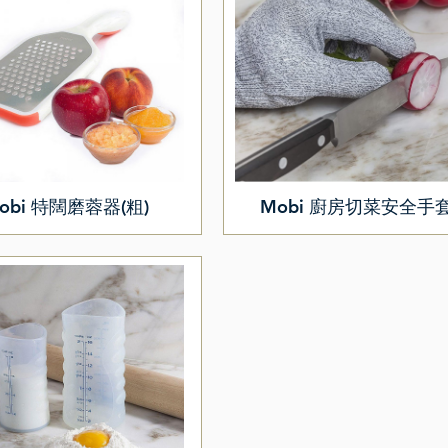
obi 特闊磨蓉器(粗)
Mobi 廚房切菜安全手