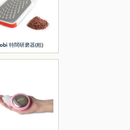
obi 特闊研磨器(粗)