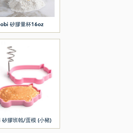
obi 矽膠量杯16oz
i 矽膠班戟/蛋模 (小豬)