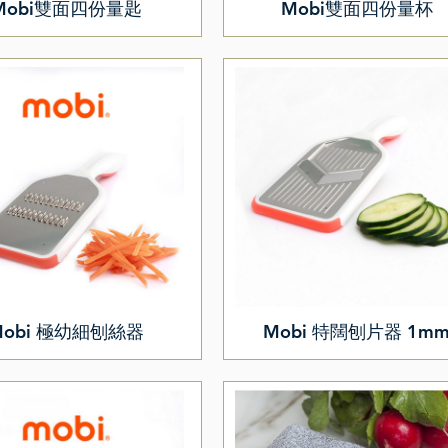
Mobi雙面四份量匙
Mobi雙面四份量杯
Mobi 極幼細刨絲器
Mobi 特闊刨片器 1m