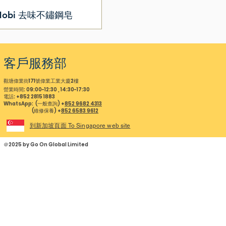
Mobi 去味不鏽鋼皂
​客戶服務部
觀塘偉業街171號偉業工業大廈2樓
營業時間: 09:00-12:30 , 14:30-17:30
電話: +852 2815 1883
WhatsApp: (一般查詢) +
852 9682 4313
(維修保養) +
852 6583 9612
到新加坡頁面 To Singapore web site
＠2025 by Go On Global Limited